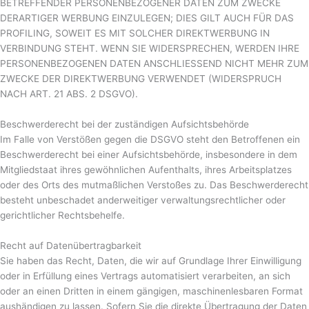
BETREFFENDER PERSONENBEZOGENER DATEN ZUM ZWECKE
DERARTIGER WERBUNG EINZULEGEN; DIES GILT AUCH FÜR DAS
PROFILING, SOWEIT ES MIT SOLCHER DIREKTWERBUNG IN
VERBINDUNG STEHT. WENN SIE WIDERSPRECHEN, WERDEN IHRE
PERSONENBEZOGENEN DATEN ANSCHLIESSEND NICHT MEHR ZUM
ZWECKE DER DIREKTWERBUNG VERWENDET (WIDERSPRUCH
NACH ART. 21 ABS. 2 DSGVO).
Beschwerde­recht bei der zuständigen Aufsichts­behörde
Im Falle von Verstößen gegen die DSGVO steht den Betroffenen ein
Beschwerderecht bei einer Aufsichtsbehörde, insbesondere in dem
Mitgliedstaat ihres gewöhnlichen Aufenthalts, ihres Arbeitsplatzes
oder des Orts des mutmaßlichen Verstoßes zu. Das Beschwerderecht
besteht unbeschadet anderweitiger verwaltungsrechtlicher oder
gerichtlicher Rechtsbehelfe.
Recht auf Daten­übertrag­barkeit
Sie haben das Recht, Daten, die wir auf Grundlage Ihrer Einwilligung
oder in Erfüllung eines Vertrags automatisiert verarbeiten, an sich
oder an einen Dritten in einem gängigen, maschinenlesbaren Format
aushändigen zu lassen. Sofern Sie die direkte Übertragung der Daten